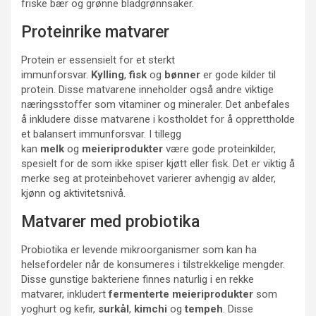
friske bær og grønne bladgrønnsaker.
Proteinrike matvarer
Protein er essensielt for et sterkt
immunforsvar.
Kylling
,
fisk
og
bønner
er gode kilder til
protein. Disse matvarene inneholder også andre viktige
næringsstoffer som vitaminer og mineraler. Det anbefales
å inkludere disse matvarene i kostholdet for å opprettholde
et balansert immunforsvar. I tillegg
kan
melk
og
meieriprodukter
være gode proteinkilder,
spesielt for de som ikke spiser kjøtt eller fisk. Det er viktig å
merke seg at proteinbehovet varierer avhengig av alder,
kjønn og aktivitetsnivå.
Matvarer med probiotika
Probiotika er levende mikroorganismer som kan ha
helsefordeler når de konsumeres i tilstrekkelige mengder.
Disse gunstige bakteriene finnes naturlig i en rekke
matvarer, inkludert
fermenterte meieriprodukter
som
yoghurt og kefir,
surkål
,
kimchi
og
tempeh
. Disse