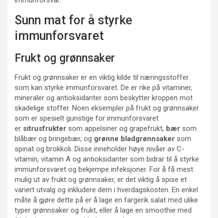
immunforsvar.
Sunn mat for å styrke
immunforsvaret
Frukt og grønnsaker
Frukt og grønnsaker er en viktig kilde til næringsstoffer
som kan styrke immunforsvaret. De er rike på vitaminer,
mineraler og antioksidanter som beskytter kroppen mot
skadelige stoffer. Noen eksempler på frukt og grønnsaker
som er spesielt gunstige for immunforsvaret
er
sitrusfrukter
som appelsiner og grapefrukt,
bær
som
blåbær og bringebær, og
grønne bladgrønnsaker
som
spinat og brokkoli. Disse inneholder høye nivåer av C-
vitamin, vitamin A og antioksidanter som bidrar til å styrke
immunforsvaret og bekjempe infeksjoner. For å få mest
mulig ut av frukt og grønnsaker, er det viktig å spise et
variert utvalg og inkludere dem i hverdagskosten. En enkel
måte å gjøre dette på er å lage en fargerik salat med ulike
typer grønnsaker og frukt, eller å lage en smoothie med