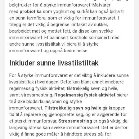
belgfrukter for å styrke immunforsvaret. Matvarer
med
probiotika
som yoghurt og surkål kan også bidra til
en sunn tarmflora, som er viktig for immunforsvaret. I
tillegg er det viktig å begrense inntaket av sukker,
bearbeidet mat og mettet fett, da disse kan svekke
immunforsvaret. Et balansert kosthold kombinert med
andre sunne livsstilstiltak vil bidra til å styrke
immunforsvaret og oppnå bedre helse.
Inkluder sunne livsstilstiltak
For å styrke immunforsvaret er det viktig å inkludere sunne
livsstilstiltak i hverdagen. Dette kan blant annet innebære
regelmessig fysisk aktivitet, tilstrekkelig søvn og hvile,
samt stressmestring.
Regelmessig fysisk aktivitet
bidrar
til å øke blodsirkulasjonen og styrke
immunforsvaret.
Tilstrekkelig søvn og hvile
gir kroppen
tid til å reparere og gjenopprette seg, og er avgjørende for
et sterkt immunforsvar.
Stressmestring
er også viktig, da
langvarig stress kan svekke immunforsvaret. Det er derfor
viktig å finne gode måter å håndtere stress på, for