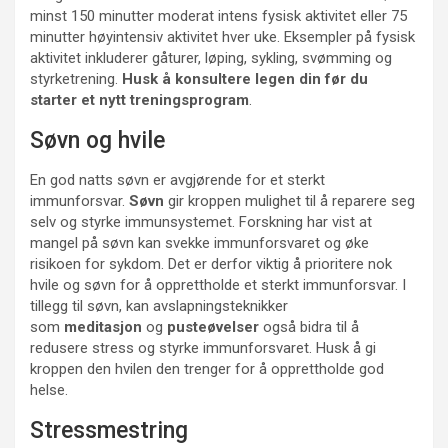
minst 150 minutter moderat intens fysisk aktivitet eller 75
minutter høyintensiv aktivitet hver uke. Eksempler på fysisk
aktivitet inkluderer gåturer, løping, sykling, svømming og
styrketrening.
Husk å konsultere legen din før du
starter et nytt treningsprogram
.
Søvn og hvile
En god natts søvn er avgjørende for et sterkt
immunforsvar.
Søvn
gir kroppen mulighet til å reparere seg
selv og styrke immunsystemet. Forskning har vist at
mangel på søvn kan svekke immunforsvaret og øke
risikoen for sykdom. Det er derfor viktig å prioritere nok
hvile og søvn for å opprettholde et sterkt immunforsvar. I
tillegg til søvn, kan avslapningsteknikker
som
meditasjon
og
pusteøvelser
også bidra til å
redusere stress og styrke immunforsvaret. Husk å gi
kroppen den hvilen den trenger for å opprettholde god
helse.
Stressmestring