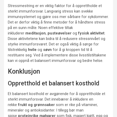
Stressmestring er en viktig faktor for å opprettholde et
sterkt immunforsvar. Langvarig stress kan svekke
immunsystemet og gjøre oss mer sårbare for sykdommer.
Det er derfor viktig å finne metoder for å håndtere stress
på en sunn måte. Noen effektive tiltak
inkluderer
meditasjon
,
pusteøvelser
og
fysisk aktivitet
.
Disse aktivitetene kan bidra til å redusere stressnivået og
styrke immunforsvaret. Det er også viktig å sørge for
tilstrekkelig
hvile
og
søvn
for å gi kroppen tid til å
restituere seg. Ved å implementere disse livsstilstiltakene
kan vi oppnå et balansert immunforsvar og bedre helse.
Konklusjon
Oppretthold et balansert kosthold
Et balansert kosthold er avgjørende for å opprettholde et
sterkt immunforsvar. Det innebærer å inkludere en
rekke
frukt og grønnsaker
som er rike på vitaminer,
mineraler og antioksidanter. I tillegg bør man
spise
proteinrike matvarer
som fisk, magert kjøtt, egg og