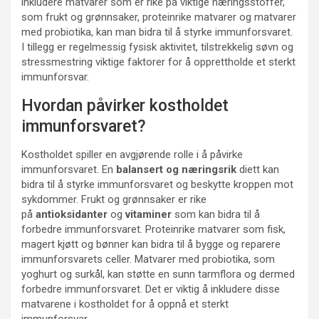
inkludere matvarer som er rike på viktige næringsstoffer,
som frukt og grønnsaker, proteinrike matvarer og matvarer
med probiotika, kan man bidra til å styrke immunforsvaret.
I tillegg er regelmessig fysisk aktivitet, tilstrekkelig søvn og
stressmestring viktige faktorer for å opprettholde et sterkt
immunforsvar.
Hvordan påvirker kostholdet
immunforsvaret?
Kostholdet spiller en avgjørende rolle i å påvirke
immunforsvaret. En
balansert og næringsrik
diett kan
bidra til å styrke immunforsvaret og beskytte kroppen mot
sykdommer. Frukt og grønnsaker er rike
på
antioksidanter
og
vitaminer
som kan bidra til å
forbedre immunforsvaret. Proteinrike matvarer som fisk,
magert kjøtt og bønner kan bidra til å bygge og reparere
immunforsvarets celler. Matvarer med probiotika, som
yoghurt og surkål, kan støtte en sunn tarmflora og dermed
forbedre immunforsvaret. Det er viktig å inkludere disse
matvarene i kostholdet for å oppnå et sterkt