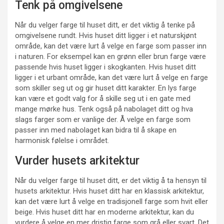
Tenk på omgivelsene
Når du velger farge til huset ditt, er det viktig å tenke på
omgivelsene rundt. Hvis huset ditt ligger i et naturskjønt
område, kan det være lurt å velge en farge som passer inn
i naturen. For eksempel kan en grønn eller brun farge være
passende hvis huset ligger i skogkanten. Hvis huset ditt
ligger i et urbant område, kan det være lurt å velge en farge
som skiller seg ut og gir huset ditt karakter. En lys farge
kan være et godt valg for å skille seg ut i en gate med
mange mørke hus. Tenk også på nabolaget ditt og hva
slags farger som er vanlige der. Å velge en farge som
passer inn med nabolaget kan bidra til å skape en
harmonisk følelse i området.
Vurder husets arkitektur
Når du velger farge til huset ditt, er det viktig å ta hensyn til
husets arkitektur. Hvis huset ditt har en klassisk arkitektur,
kan det være lurt å velge en tradisjonell farge som hvit eller
beige. Hvis huset ditt har en moderne arkitektur, kan du
vurdere å velge en mer dristig farge som grå eller svart. Det