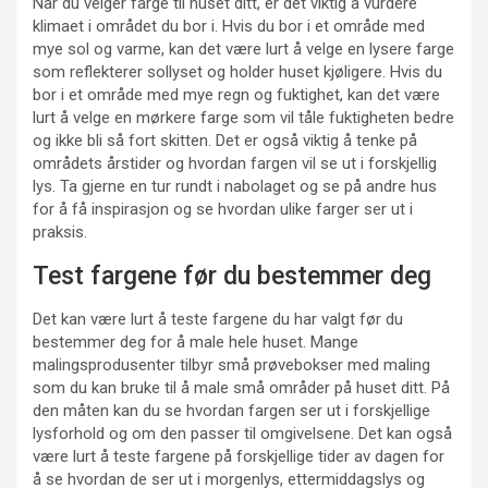
Når du velger farge til huset ditt, er det viktig å vurdere
klimaet i området du bor i. Hvis du bor i et område med
mye sol og varme, kan det være lurt å velge en lysere farge
som reflekterer sollyset og holder huset kjøligere. Hvis du
bor i et område med mye regn og fuktighet, kan det være
lurt å velge en mørkere farge som vil tåle fuktigheten bedre
og ikke bli så fort skitten. Det er også viktig å tenke på
områdets årstider og hvordan fargen vil se ut i forskjellig
lys. Ta gjerne en tur rundt i nabolaget og se på andre hus
for å få inspirasjon og se hvordan ulike farger ser ut i
praksis.
Test fargene før du bestemmer deg
Det kan være lurt å teste fargene du har valgt før du
bestemmer deg for å male hele huset. Mange
malingsprodusenter tilbyr små prøvebokser med maling
som du kan bruke til å male små områder på huset ditt. På
den måten kan du se hvordan fargen ser ut i forskjellige
lysforhold og om den passer til omgivelsene. Det kan også
være lurt å teste fargene på forskjellige tider av dagen for
å se hvordan de ser ut i morgenlys, ettermiddagslys og