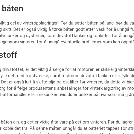
 båten
viktig del av vinteropplagringen. Før du setter båten på land, bør du
g skitt. Det er også viktig å tørke båten godt etter vask for å unngå 
le tanker og systemer, som drivstofftanker og toaletter, for å unng
ig gjennom vinteren for å unngå eventuelle problemer som kan oppstå
stoff
drivstoffet, er det viktig å sørge for at motoren er skikkelig vinterkla
lle det med frostvæske, samt å tømme drivstofftanken eller fylle d
 Det er også lurt å skifte olje og oljefilter før vinteren, da dette vil bi
rg for å følge produsentens anbefalinger for vinterklargjøring av mo
båtforhandler eller mekaniker hvis du er usikker på hva som må gjør
v båten din, og det er viktig å ta vare på det om vinteren. Før du lagre
tter koble det fra. På denne måten unngår du at batteriet tappes for s