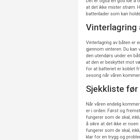
Det er også en god idé å op
at det ikke mister strøm. 
batterilader som kan holde
Vinterlagring
Vinterlagring av båten er en
gjennom vinteren. Du kan ve
den utendørs under en båtd
at den er beskyttet mot væ
for at batteriet er koblet f
sesong når våren kommer
Sjekkliste før
Når våren endelig kommer og
er i orden. Først og frems
fungerer som de skal, inkl
å sikre at det ikke er noen
fungerer som de skal, inkl
klar for en trygg og proble