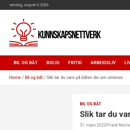
Skip
søndag, august 9, 2026
to
content
BIL OG BÅT
BOLIG
FRITID
ARBEIDSLIV
LI
Home
Bil og båt
Slik tar du vare på båten din om vinteren
BIL OG BÅT
Slik tar du v
31. mars 2023
Frank Morri