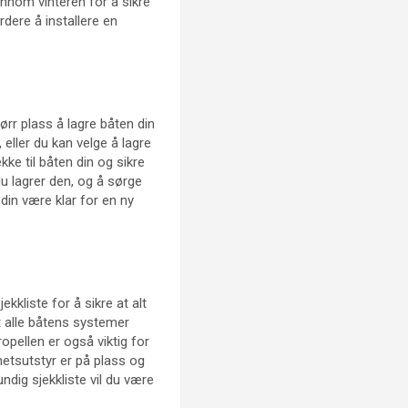
jennom vinteren for å sikre
rdere å installere en
tørr plass å lagre båten din
 eller du kan velge å lagre
ke til båten din og sikre
u lagrer den, og å sørge
n din være klar for en ny
kkliste for å sikre at alt
t alle båtens systemer
opellen er også viktig for
rhetsutstyr er på plass og
dig sjekkliste vil du være