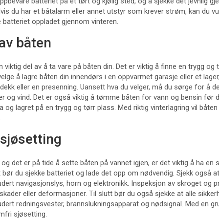
pbevare batteriet på et tørt og kjølig sted, og å sjekke det jevnlig g
Hvis du har et båtalarm eller annet utstyr som krever strøm, kan du vu
 batteriet oppladet gjennom vinteren.
 av båten
 viktig del av å ta vare på båten din. Det er viktig å finne en trygg og 
lge å lagre båten din innendørs i en oppvarmet garasje eller et lager,
ekk eller en presenning. Uansett hva du velger, må du sørge for å dek
r og vind. Det er også viktig å tømme båten for vann og bensin før d
ra og lagret på en trygg og tørr plass. Med riktig vinterlagring vil båte
.
 sjøsetting
 det er på tide å sette båten på vannet igjen, er det viktig å ha en sje
t bør du sjekke batteriet og lade det opp om nødvendig. Sjekk også a
udert navigasjonslys, horn og elektronikk. Inspeksjon av skroget og pr
 skader eller deformasjoner. Til slutt bør du også sjekke at alle sikke
udert redningsvester, brannslukningsapparat og nødsignal. Med en grun
mfri sjøsetting.