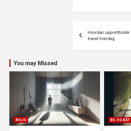
Innleggsnavi
Hvordan opprettholde e
travel hverdag
You may Missed
BOLIG
BIL OG BÅT