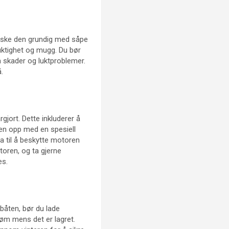
 vaske den grundig med såpe
fuktighet og mugg. Du bør
å skader og luktproblemer.
.
rgjort. Dette inkluderer å
en opp med en spesiell
dra til å beskytte motoren
toren, og ta gjerne
es.
r båten, bør du lade
trøm mens det er lagret.