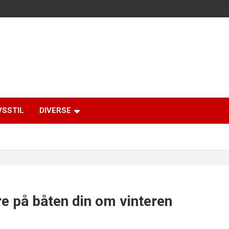
VSSTIL
DIVERSE
are på båten din om vinteren
s