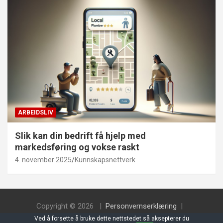
ARBEIDSLIV
Slik kan din bedrift få hjelp med
markedsføring og vokse raskt
4. november 2025
Kunnskapsnettverk
Copyright © 2026
Personvernserklæring
Theme by:
Theme Horse
Proudly Powered by:
WordPress
Ved å forsette å bruke dette nettstedet så aksepterer du