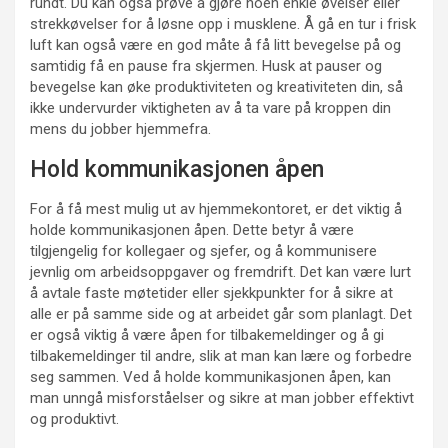
rundt. Du kan også prøve å gjøre noen enkle øvelser eller
strekkøvelser for å løsne opp i musklene. Å gå en tur i frisk
luft kan også være en god måte å få litt bevegelse på og
samtidig få en pause fra skjermen. Husk at pauser og
bevegelse kan øke produktiviteten og kreativiteten din, så
ikke undervurder viktigheten av å ta vare på kroppen din
mens du jobber hjemmefra.
Hold kommunikasjonen åpen
For å få mest mulig ut av hjemmekontoret, er det viktig å
holde kommunikasjonen åpen. Dette betyr å være
tilgjengelig for kollegaer og sjefer, og å kommunisere
jevnlig om arbeidsoppgaver og fremdrift. Det kan være lurt
å avtale faste møtetider eller sjekkpunkter for å sikre at
alle er på samme side og at arbeidet går som planlagt. Det
er også viktig å være åpen for tilbakemeldinger og å gi
tilbakemeldinger til andre, slik at man kan lære og forbedre
seg sammen. Ved å holde kommunikasjonen åpen, kan
man unngå misforståelser og sikre at man jobber effektivt
og produktivt.