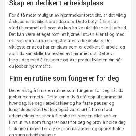
Skap en dedikert arbeidsplass
For å få mest mulig ut av hjemmekontoret ditt, er det viktig
å skape en dedikert arbeidsplass. Dette betyr å finne et
sted i hjemmet ditt som du kan bruke utelukkende til arbeid.
Det kan være et eget rom, et hjørne i stuen eller til og med
et skap som du kan omgjøre til en arbeidsplass. Det
viktigste er at du har en plass som er dedikert til arbeid, og
som du kan skille fra resten av hjemmet ditt. Dette vil
hjelpe deg med å fokusere og øke produktiviteten din når
du jobber hjemmefra.
Finn en rutine som fungerer for deg
Det er viktig å finne en rutine som fungerer for deg når du
jobber hjemmefra. Dette kan bety å stå opp til samme tid
hver dag, kle seg i arbeidsklær og ha faste pauser og
lunsjtidspunkter. Det kan også være lurt å ha en fast
arbeidsplass og unngå å jobbe fra sengen eller sofaen.
Finn ut hva som fungerer best for deg og prøv å holde deg
til denne rutinen for å øke produktiviteten og opprettholde
en sunn arbeidsbalanse.