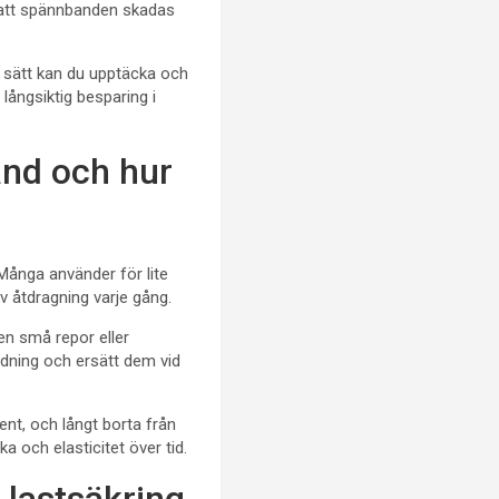
n att spännbanden skadas
å sätt kan du upptäcka och
 långsiktig besparing i
and och hur
 Många använder för lite
av åtdragning varje gång.
en små repor eller
ndning och ersätt dem vid
ent, och långt borta från
ka och elasticitet över tid.