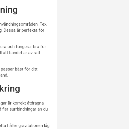
dning
användningsområden. Tex,
g. Dessa är perfekta för
tera och fungerar bra för
l att bandet är av rätt
passar bäst för ditt
band.
äkring
ingar är korrekt åtdragna
d fler surrbindningar än du
tta håller gravitationen låg