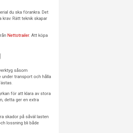
terial du ska förankra. Det
 krav. Rätt teknik skapar
från
Nettotrailer
. Att köpa
g
gsverktyg såsom
 under transport och hålla
fästas.
rkan för att klara av stora
n, detta ger en extra
ra skador på såväl lasten
ch lossning bli både