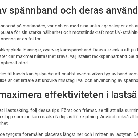
 av spännband och deras använ
spännband på marknaden, var och en med sina unika egenskaper och 
pulära för sin starka hållbarhet och motståndskraft mot UV-strålnin
nering är en faktor.
abbkopplade lösningar, överväg kamspännband. Dessa är enkla att jus
ster där maximal hållfasthet krävs, välj istället räckspännarband. Se til
 optimalt stöd.
» till hands kan hjälpa dig att snabbt avgöra vilken typ av band som 
ide är det lättare att undvika misstag i val och användning av spänn
 maximera effektiviteten i lasts
 i lastsäkring, följ dessa tips. Först och främst, se till att alla surrn
n slapp surrning kan orsaka farlig lastförskjutning. Använd också allti
rhet.
 de tyngsta föremålen placeras längst ner och i mitten av lastytan. De