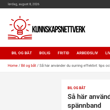
Skip
lørdag, august 8, 2026
to
content
BIL OG BÅT
BOLIG
FRITID
ARBEIDSLIV
LI
Home
Bil og båt
Så här använder du surring effektivt: tips o
BIL OG BÅT
Så här använde
spännband