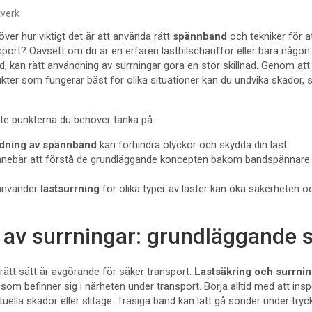
verk
ver hur viktigt det är att använda rätt
spännband
och tekniker för a
nsport? Oavsett om du är en erfaren lastbilschaufför eller bara någ
d, kan rätt användning av surrningar göra en stor skillnad. Genom att
kter som fungerar bäst för olika situationer kan du undvika skador, 
ste punkterna du behöver tänka på:
ndning av spännband
kan förhindra olyckor och skydda din last.
nnebär att förstå de grundläggande koncepten bakom bandspännare o
 använder
lastsurrning
för olika typer av laster kan öka säkerheten oc
av surrningar: grundläggande 
rätt sätt är avgörande för säker transport.
Lastsäkring och surrni
 som befinner sig i närheten under transport. Börja alltid med att ins
ella skador eller slitage. Trasiga band kan lätt gå sönder under tryck o