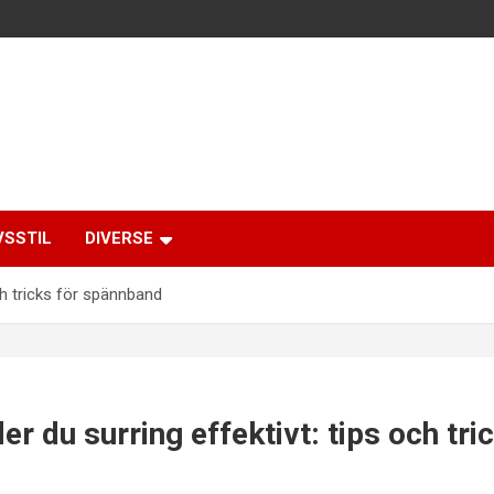
VSSTIL
DIVERSE
ch tricks för spännband
r du surring effektivt: tips och tri