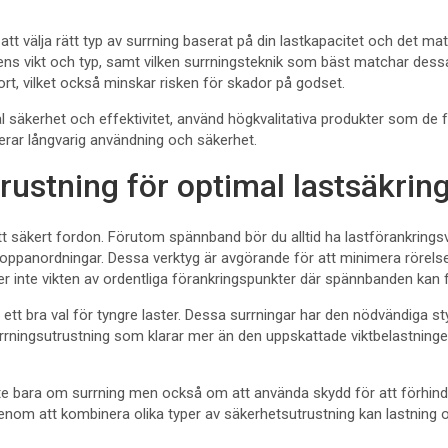
ll att välja rätt typ av surrning baserat på din lastkapacitet och det ma
stens vikt och typ, samt vilken surrningsteknik som bäst matchar dessa
ort, vilket också minskar risken för skador på godset.
l säkerhet och effektivitet, använd högkvalitativa produkter som de 
rar långvarig användning och säkerhet.
rustning för optimal lastsäkrin
ett säkert fordon. Förutom spännband bör du alltid ha lastförankrin
toppanordningar. Dessa verktyg är avgörande för att minimera rörelse
er inte vikten av ordentliga förankringspunkter där spännbanden kan 
ett bra val för tyngre laster. Dessa surrningar har den nödvändiga sty
 surrningsutrustning som klarar mer än den uppskattade viktbelastninge
te bara om surrning men också om att använda skydd för att förhind
nom att kombinera olika typer av säkerhetsutrustning kan lastning o