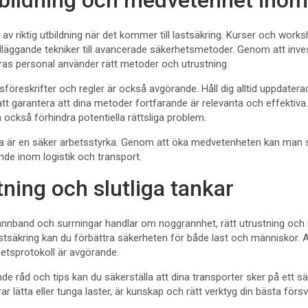
tbildning och medvetenhet inom
av riktig utbildning när det kommer till lastsäkring. Kurser och work
läggande tekniker till avancerade säkerhetsmetoder. Genom att invest
eras personal använder rätt metoder och utrustning.
öreskrifter och regler är också avgörande. Håll dig alltid uppdater
t garantera att dina metoder fortfarande är relevanta och effektiva.
 också förhindra potentiella rättsliga problem.
a är en säker arbetsstyrka. Genom att öka medvetenheten kan man s
de inom logistik och transport.
ing och slutliga tankar
ännband och surrningar handlar om noggrannhet, rätt utrustning oc
astsäkring kan du förbättra säkerheten för både last och människor. 
etsprotokoll är avgörande.
e råd och tips kan du säkerställa att dina transporter sker på ett säk
 lätta eller tunga laster, är kunskap och rätt verktyg din bästa försva