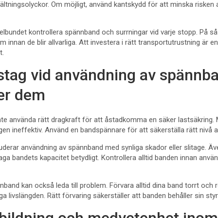
vältningsolyckor. Om möjligt, använd kantskydd för att minska riske
egelbundet kontrollera spännband och surrningar vid varje stopp. På s
 innan de blir allvarliga. Att investera i rätt transportutrustning är en
t.
stag vid användning av spännb
er dem
 inte använda rätt dragkraft för att åstadkomma en säker lastsäkring.
ngen ineffektiv. Använd en bandspännare för att säkerställa rätt nivå 
uderar användning av spännband med synliga skador eller slitage. Äv
aga bandets kapacitet betydligt. Kontrollera alltid banden innan anvä
nband kan också leda till problem. Förvara alltid dina band torrt och r
nga livslängden. Rätt förvaring säkerställer att banden behåller sin styr