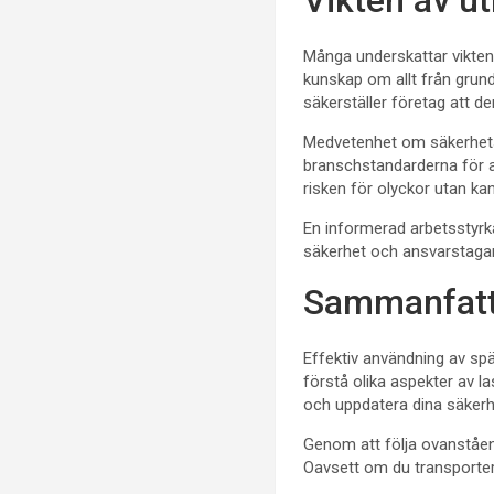
Vikten av u
Många underskattar vikten 
kunskap om allt från grund
säkerställer företag att d
Medvetenhet om säkerhetsf
branschstandarderna för at
risken för olyckor utan kan
En informerad arbetsstyrk
säkerhet och ansvarstagan
Sammanfattn
Effektiv användning av sp
förstå olika aspekter av l
och uppdatera dina säkerh
Genom att följa ovanståend
Oavsett om du transporterar