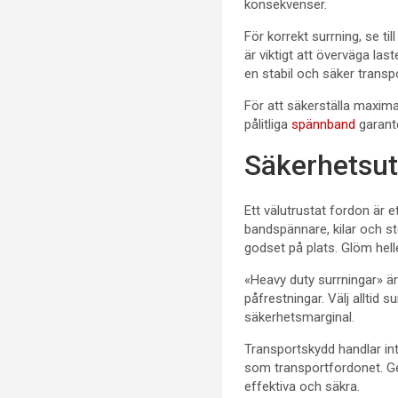
konsekvenser.
För korrekt surrning, se ti
är viktigt att överväga la
en stabil och säker transp
För att säkerställa maxima
pålitliga
spännband
garante
Säkerhetsut
Ett välutrustat fordon är 
bandspännare, kilar och s
godset på plats. Glöm hell
«Heavy duty surrningar» är 
påfrestningar. Välj alltid
säkerhetsmarginal.
Transportskydd handlar in
som transportfordonet. Ge
effektiva och säkra.