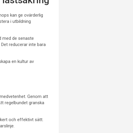
 lastsäkring
shops kan ge ovärderlig
era i utbildning
ad med de senaste
 Det reducerar inte bara
kapa en kultur av
h medvetenhet. Genom att
Att regelbundet granska
ert och effektivt sätt.
rslinje.