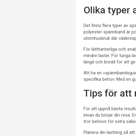
Olika typer
Det finns flera typer av 
polyester spännband är po
utomhusbruk där väderexpo
För lätthanterliga och sn
mindre laster. För tunga la
längd och bredd för att ge
Att ha en «spännbandsguide
specifika behov. Med en gu
Tips för att
För att uppnå bästa resultat
innan du börjar din resa. E
tror behövs för extra säke
Planera din lastning så att