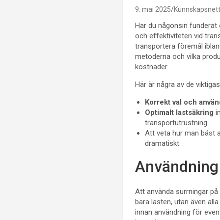
9. mai 2025
Kunnskapsnett
Har du någonsin funderat ö
och effektiviteten vid tra
transportera föremål iblan
metoderna och vilka produ
kostnader.
Här är några av de viktiga
Korrekt val och anvä
Optimalt lastsäkring
i
transportutrustning.
Att veta hur man bäst
dramatiskt.
Användning 
Att använda surrningar på 
bara lasten, utan även alla
innan användning för eventu