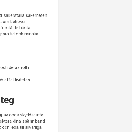
tt säkerställa säkerheten
on som behöver
 förstå de bästa
spara tid och minska
ch deras roll i
h effektiviteten
steg
ng
av gods skyddar inte
pektera dina
spännband
ch leda till allvarliga