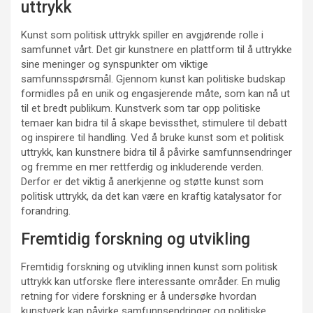
uttrykk
Kunst som politisk uttrykk spiller en avgjørende rolle i
samfunnet vårt. Det gir kunstnere en plattform til å uttrykke
sine meninger og synspunkter om viktige
samfunnsspørsmål. Gjennom kunst kan politiske budskap
formidles på en unik og engasjerende måte, som kan nå ut
til et bredt publikum. Kunstverk som tar opp politiske
temaer kan bidra til å skape bevissthet, stimulere til debatt
og inspirere til handling. Ved å bruke kunst som et politisk
uttrykk, kan kunstnere bidra til å påvirke samfunnsendringer
og fremme en mer rettferdig og inkluderende verden.
Derfor er det viktig å anerkjenne og støtte kunst som
politisk uttrykk, da det kan være en kraftig katalysator for
forandring.
Fremtidig forskning og utvikling
Fremtidig forskning og utvikling innen kunst som politisk
uttrykk kan utforske flere interessante områder. En mulig
retning for videre forskning er å undersøke hvordan
kunstverk kan påvirke samfunnsendringer og politiske