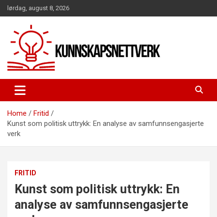
Skip
lørdag, august 8, 2026
to
content
Home
Fritid
Kunst som politisk uttrykk: En analyse av samfunnsengasjerte
verk
FRITID
Kunst som politisk uttrykk: En
analyse av samfunnsengasjerte