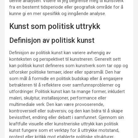
denne analysen. Videre vil jeg begrense meg til kunstverk
fra en bestemt tidsperiode eller geografisk område for å
kunne gi en mer spesifikk og inngående analyse.
Kunst som politisk uttrykk
Definisjon av politisk kunst
Definisjon av politisk kunst kan variere avhengig av
konteksten og perspektivet til kunstneren. Generelt sett
kan politisk kunst defineres som kunstverk som tar opp og
utforsker politiske temaer, ideer eller spørsmål. Den har
som mål å formidle en politisk budskap eller å engasjere
betrakteren til å reflektere over samfunnsproblemer og
utfordringer. Politisk kunst kan ta mange former, inkludert
maleri, skulptur, installasjoner, performance eller
multimediale verk. Den kan være provoserende,
kontroversiell eller subversiv, og den kan bidra til å skape
bevissthet, endring eller debatt i samfunnet. Gjennom sin
kraftfulle visuelle eller kunstneriske uttrykk kan politisk
kunst fungere som et verktøy for å uttrykke motstand,
protest eller kritikk mot etablerte politiske strukturer,