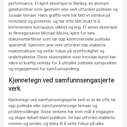
performance. Et kjent eksempel er Banksy, en anonym
gatekunstner som gjennom sine verk utfordrer politiske og
sosiale temaer. Hans graffiti-verk har blitt et symbol på
motstand og protester, og har ofte blitt brukt til å
kommentere korrupsjon, ulikhet og krig. Et annet eksempel
er filmregissøren Michael Moore, kjent for sine
dokumentarfilmer som tar opp kontroversielle politiske
spørsmål. Gjennom sine verk utfordrer han etablerte
maktstrukturer og setter fokus på urettferdighet og
undertrykkelse. Disse eksemplene viser hvordan kunst kan
være et kraftig verktøy for å uttrykke politiske synspunkter
og engasjement for samfunnsendring.
Kjennetegn ved samfunnsengasjerte
verk
Kjennetegn ved samfunnsengasjerte verk er at de ofte tar
opp politiske eller samfunnsmessige temaer og
problemstillinger. Disse verkene har som mål å engasjere
og skape debatt blant publikum. De kan utfordre etablerte
normer og verdier, og bidra til å sette fokus på ulike