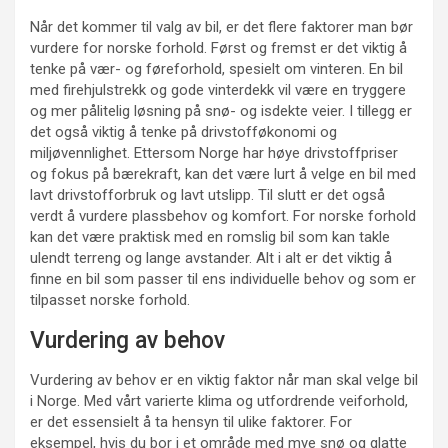
Når det kommer til valg av bil, er det flere faktorer man bør
vurdere for norske forhold. Først og fremst er det viktig å
tenke på vær- og føreforhold, spesielt om vinteren. En bil
med firehjulstrekk og gode vinterdekk vil være en tryggere
og mer pålitelig løsning på snø- og isdekte veier. I tillegg er
det også viktig å tenke på drivstofføkonomi og
miljøvennlighet. Ettersom Norge har høye drivstoffpriser
og fokus på bærekraft, kan det være lurt å velge en bil med
lavt drivstofforbruk og lavt utslipp. Til slutt er det også
verdt å vurdere plassbehov og komfort. For norske forhold
kan det være praktisk med en romslig bil som kan takle
ulendt terreng og lange avstander. Alt i alt er det viktig å
finne en bil som passer til ens individuelle behov og som er
tilpasset norske forhold.
Vurdering av behov
Vurdering av behov er en viktig faktor når man skal velge bil
i Norge. Med vårt varierte klima og utfordrende veiforhold,
er det essensielt å ta hensyn til ulike faktorer. For
eksempel, hvis du bor i et område med mye snø og glatte