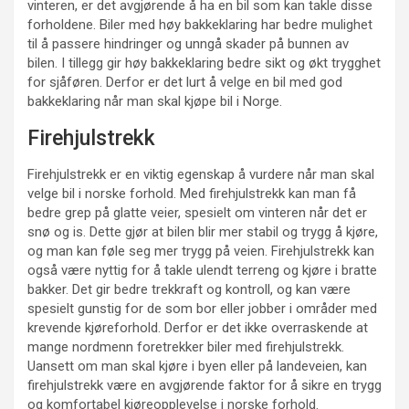
vinteren, er det avgjørende å ha en bil som kan takle disse
forholdene. Biler med høy bakkeklaring har bedre mulighet
til å passere hindringer og unngå skader på bunnen av
bilen. I tillegg gir høy bakkeklaring bedre sikt og økt trygghet
for sjåføren. Derfor er det lurt å velge en bil med god
bakkeklaring når man skal kjøpe bil i Norge.
Firehjulstrekk
Firehjulstrekk er en viktig egenskap å vurdere når man skal
velge bil i norske forhold. Med firehjulstrekk kan man få
bedre grep på glatte veier, spesielt om vinteren når det er
snø og is. Dette gjør at bilen blir mer stabil og trygg å kjøre,
og man kan føle seg mer trygg på veien. Firehjulstrekk kan
også være nyttig for å takle ulendt terreng og kjøre i bratte
bakker. Det gir bedre trekkraft og kontroll, og kan være
spesielt gunstig for de som bor eller jobber i områder med
krevende kjøreforhold. Derfor er det ikke overraskende at
mange nordmenn foretrekker biler med firehjulstrekk.
Uansett om man skal kjøre i byen eller på landeveien, kan
firehjulstrekk være en avgjørende faktor for å sikre en trygg
og komfortabel kjøreopplevelse i norske forhold.