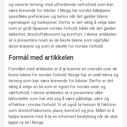
og varierte terreng, med utfordrende veiforhold som kan
være krevende for bilister. I tillegg har norske bilkjøpere
spesifikke preferanser og behov når det gjelder bilens
egenskaper og funksjoner. Derfor er det viktig å velge biler
som er godt tilpasset norske forhold, både når det gjelder
sikkerhet, drivstofføkonomi og komfort. I denne artikkelen
vil vi presentere noen av de beste bilene som oppfyller
disse kravene og som er ideelle for norske forhold.
Formål med artikkelen
Formålet med artikkelen er å gi leserne en oversikt over de
beste bilene for norske forhold. Norge har et unikt klima og
terreng som kan være krevende for bilister. Derfor er det
viktig å velge en bil som er egnet for norske veier og
værforhold. I denne artikkelen vil vi presentere ulike
bilmodeller som har vist seg å være pålitelige, sikre og
effektive i norske forhold. Vi vil også ta hensyn til faktorer
som drivstofføkonomi, plass, komfort og pris. Målet er å
hjelpe leserne med å ta en informert beslutning når de skal
kjøpe ny bil i Norge.