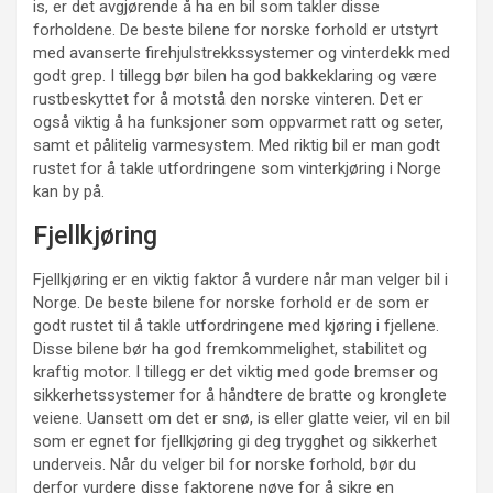
is, er det avgjørende å ha en bil som takler disse
forholdene. De beste bilene for norske forhold er utstyrt
med avanserte firehjulstrekkssystemer og vinterdekk med
godt grep. I tillegg bør bilen ha god bakkeklaring og være
rustbeskyttet for å motstå den norske vinteren. Det er
også viktig å ha funksjoner som oppvarmet ratt og seter,
samt et pålitelig varmesystem. Med riktig bil er man godt
rustet for å takle utfordringene som vinterkjøring i Norge
kan by på.
Fjellkjøring
Fjellkjøring er en viktig faktor å vurdere når man velger bil i
Norge. De beste bilene for norske forhold er de som er
godt rustet til å takle utfordringene med kjøring i fjellene.
Disse bilene bør ha god fremkommelighet, stabilitet og
kraftig motor. I tillegg er det viktig med gode bremser og
sikkerhetssystemer for å håndtere de bratte og kronglete
veiene. Uansett om det er snø, is eller glatte veier, vil en bil
som er egnet for fjellkjøring gi deg trygghet og sikkerhet
underveis. Når du velger bil for norske forhold, bør du
derfor vurdere disse faktorene nøye for å sikre en