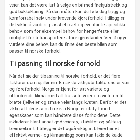
veier, kan det være lurt å velge en bil med firehjulstrekk og
god bakkeklaring. På den måten kan du føle deg trygg og
komfortabel selv under krevende kjøreforhold. I tillegg er
det viktig å vurdere plassbehovet og eventuelle spesifikke
behov, som for eksempel behov for hengerfeste eller
mulighet for å transportere store gjenstander. Ved å nøye
vurdere dine behov, kan du finne den beste bilen som
passer til norske forhold.
Tilpasning til norske forhold
Når det gjelder tilpasning til norske forhold, er det flere
faktorer som spiller inn. En av de viktigste faktorene er vær
og føreforhold. Norge er kjent for sitt varierte og
utfordrende klima, med alt fra isete veier om vinteren til
bratte fjellveier og smale veier langs kysten. Derfor er det
viktig at bilene som brukes i Norge er utstyrt med
egenskaper som kan håndtere disse forholdene. Dette
inkluderer blant annet god veigrep, stabilitet og pålitelig
bremsekraft. I tillegg er det også viktig at bilene har et
effektivt varme- og klimaanlegg som kan takle de kalde