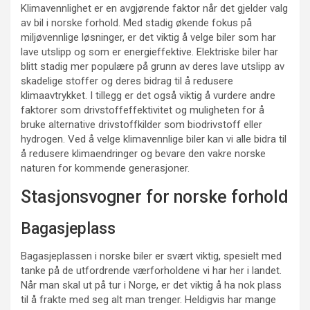
Klimavennlighet er en avgjørende faktor når det gjelder valg
av bil i norske forhold. Med stadig økende fokus på
miljøvennlige løsninger, er det viktig å velge biler som har
lave utslipp og som er energieffektive. Elektriske biler har
blitt stadig mer populære på grunn av deres lave utslipp av
skadelige stoffer og deres bidrag til å redusere
klimaavtrykket. I tillegg er det også viktig å vurdere andre
faktorer som drivstoffeffektivitet og muligheten for å
bruke alternative drivstoffkilder som biodrivstoff eller
hydrogen. Ved å velge klimavennlige biler kan vi alle bidra til
å redusere klimaendringer og bevare den vakre norske
naturen for kommende generasjoner.
Stasjonsvogner for norske forhold
Bagasjeplass
Bagasjeplassen i norske biler er svært viktig, spesielt med
tanke på de utfordrende værforholdene vi har her i landet.
Når man skal ut på tur i Norge, er det viktig å ha nok plass
til å frakte med seg alt man trenger. Heldigvis har mange