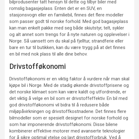
bilprodusenter tatt hensyn til dette og tilbyr biler med
romslig bagasjeplass. Enten det er en SUV, en
stasjonsvogn eller en familiebil, finnes det flere modeller
som passer godt til norske forhold. Med god bagasjeplass
kan man enkelt pakke med seg både skiutstyr, telt, sykler
og alt annet som trengs for å nyte naturen og opplevelser i
Norge. Så uansett om du skal på fjelltur, strandferie eller
bare en tur til butikken, kan du være trygg på at det finnes
en bil med nok plass til alle dine behov.
Drivstofføkonomi
Drivstofføkonomi er en viktig faktor å vurdere når man skal
kjøpe bil i Norge. Med de stadig økende drivstoffprisene og
det norske klimaet som kan være kaldt og utfordrende, er
det viktig å velge en bil som er drivstoffeffektiv. En bil med
god drivstofføkonomi vil bidra til å redusere både
miljøpåvirkningen og drivstoffkostnadene. Det finnes flere
bilmodeller som er spesielt designet for norske forhold og
som har imponerende drivstofføkonomi. Disse bilene
kombinerer effektive motorer med avanserte teknologier
for å sikre optimal ytelse og lavt drivstofforbruk. Ved å